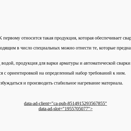
 К первому относится такая продукция, которая обеспечивает св
одящим в число специальных можно отнести те, которые предна
 водой, продукция для варки арматуры и автоматической сварки 
я с ориентировкой на определенный набор требований к ним.
збуждаться и производить стабильное нагревание материала.
data-ad-client="ca-pub-8514915293567855"
data-ad-slot="1955705077">