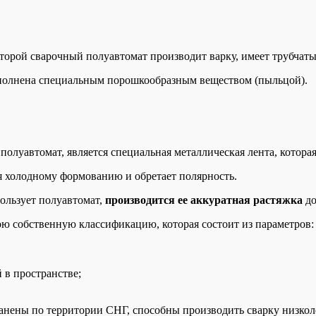
торой сварочный полуавтомат производит варку, имеет трубчаты
заполнена специальным порошкообразным веществом (пыльцой).
полуавтомат, является специальная металлическая лента, котора
ся холодному формованию и обретает полярность.
ользует полуавтомат,
производится ее аккуратная растяжка
до
ою собственную классификацию, которая состоит из параметров:
 в пространстве;
ранены по территории СНГ, способны производить сварку низко