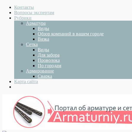
Контакты
Вопросы экспертам
Рубрики
Арматура
Виды
Обзор компаний в вашем городе
Вязка
Сетка
Виды
Для забора
Проволока
По городам
Армирование
Сварка
Карта сайта