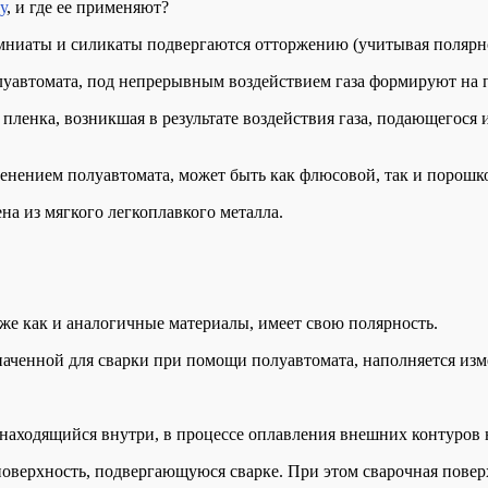
у
, и где ее применяют?
емниаты и силикаты подвергаются отторжению (учитывая полярн
луавтомата, под непрерывным воздействием газа формируют на 
ая пленка, возникшая в результате воздействия газа, подающегос
менением полуавтомата, может быть как флюсовой, так и порошко
на из мягкого легкоплавкого металла.
кже как и аналогичные материалы, имеет свою полярность.
азначенной для сварки при помощи полуавтомата, наполняется и
 находящийся внутри, в процессе оплавления внешних контуров н
оверхность, подвергающуюся сварке. При этом сварочная поверх