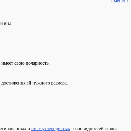
к меню ↑
й вид.
я имеет свою полярность.
 достижения ей нужного размера.
легированных и
низкоуглеродистых
разновидностей стали.