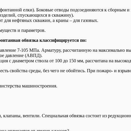
 фонтанной елки). Боковые отводы подсоединяются к сборным 
изделий, спускающихся в скважину).
 для нефтяных скважин, а краны – для газовых.
имуществ и параметров.
онтанная обвязка классифицируется по:
давление 7-105 МПа. Арматуру, рассчитанную на максимально вы
ое давление (АВПД).
кция с диаметром ствола от 100 до 150 мм, рассчитана на высок
есть свойства среды, без чего не обойтись. При пожаро- и взры
нистерства машиностроения.
клапаны, вентили. Специальная обвязка состоит из редукционн
 она отличается от других классов?