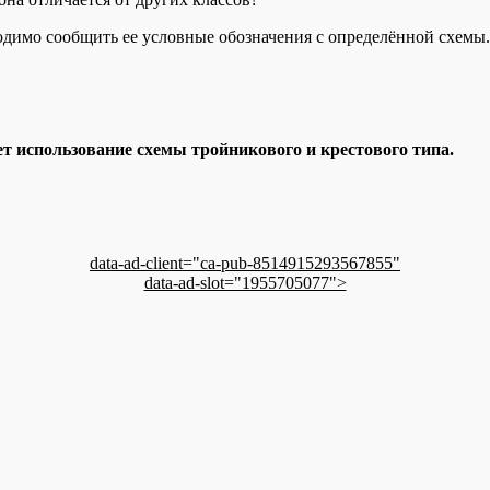
одимо сообщить ее условные обозначения с определённой схемы.
т использование схемы тройникового и крестового типа.
data-ad-client="ca-pub-8514915293567855"
data-ad-slot="1955705077">