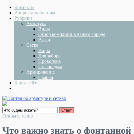
Контакты
Вопросы экспертам
Рубрики
Арматура
Виды
Обзор компаний в вашем городе
Вязка
Сетка
Виды
Для забора
Проволока
По городам
Армирование
Сварка
Карта сайта
Открыть меню
Что важно знать о фонтанной