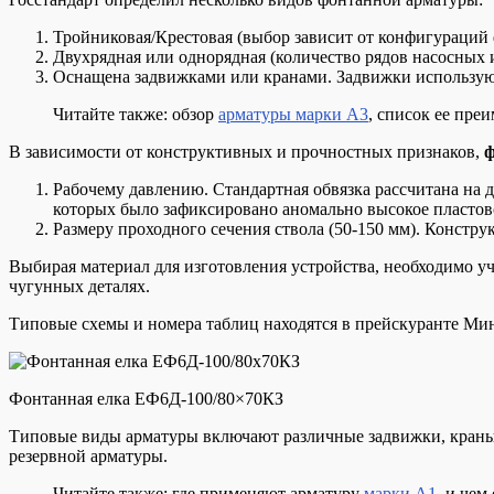
Тройниковая/Крестовая (выбор зависит от конфигураций
Двухрядная или однорядная (количество рядов насосных 
Оснащена задвижками или кранами. Задвижки используют
Читайте также: обзор
арматуры марки А3
, список ее пре
В зависимости от конструктивных и прочностных признаков,
ф
Рабочему давлению. Стандартная обвязка рассчитана на 
которых было зафиксировано аномально высокое пластов
Размеру проходного сечения ствола (50-150 мм). Констру
Выбирая материал для изготовления устройства, необходимо уч
чугунных деталях.
Типовые схемы и номера таблиц находятся в прейскуранте Ми
Фонтанная елка ЕФ6Д-100/80×70КЗ
Типовые виды арматуры включают различные задвижки, краны, 
резервной арматуры.
Читайте также: где применяют арматуру
марки А1
, и чем