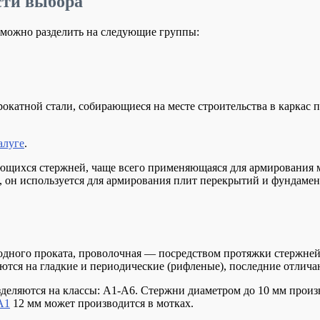
сти выбора
 можно разделить на следующие группы:
окатной стали, собирающиеся на месте строительства в каркас п
алуге
.
ющихся стержней, чаще всего применяющаяся для армирования мо
 он используется для армирования плит перекрытий и фундамен
лодного проката, проволочная — посредством протяжки стержне
тся на гладкие и периодические (рифленые), последние отлича
зделяются на классы: А1-А6. Стержни диаметром до 10 мм произв
А1
12 мм может производится в мотках.