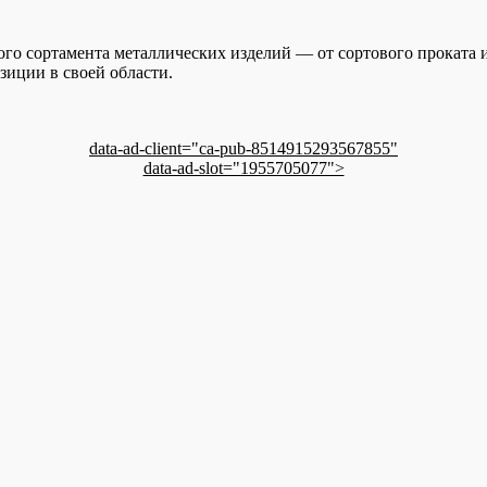
го сортамента металлических изделий — от сортового проката и
зиции в своей области.
data-ad-client="ca-pub-8514915293567855"
data-ad-slot="1955705077">