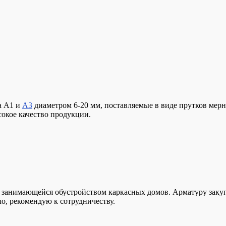
а А1 и
А3
диаметром 6-20 мм, поставляемые в виде прутков мерн
окое качество продукции.
занимающейся обустройством каркасных домов. Арматуру закуп
о, рекомендую к сотрудничеству.