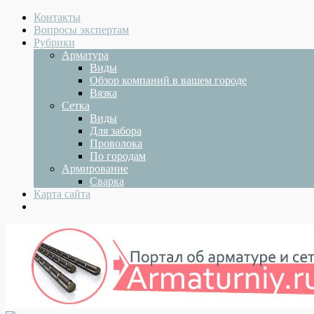
Контакты
Вопросы экспертам
Рубрики
Арматура
Виды
Обзор компаний в вашем городе
Вязка
Сетка
Виды
Для забора
Проволока
По городам
Армирование
Сварка
Карта сайта