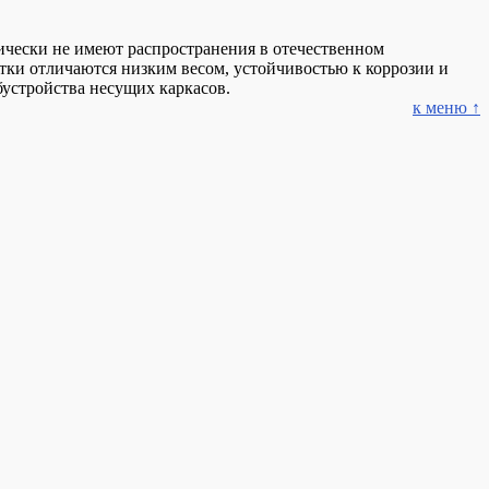
тически не имеют распространения в отечественном
тки отличаются низким весом, устойчивостью к коррозии и
бустройства несущих каркасов.
к меню ↑