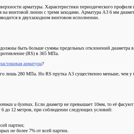
оверхности арматуры. Характеристики периодического профиля п
я на винтовой линии с тремя заходами. Арматура А3 6 мм диаме
изводится в двухзаходном винтовом исполнении.
 должны быть больше суммы предельных отклонений диаметра в
противление (RS) в 365 МПа.
ластиковая арматура
?
сего лишь 280 МПа. Но RS прутка А3 существенно меньше, чем у 
отках и бухтах.
Если диаметр не превышает 10мм, то её фасуют 
от 6 до 12 метров, при соблюдении следующих условий:
всей партии;
орых не более 7% от всей партии.