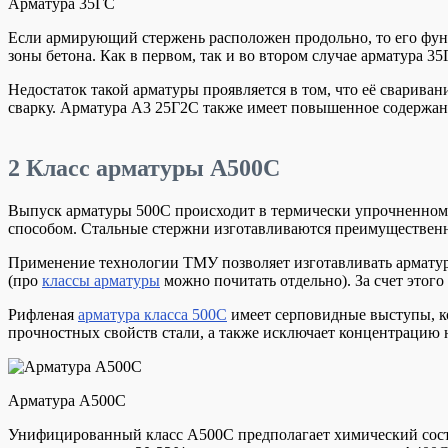
Арматура 35ГС
Если армирующий стержень расположен продольно, то его фу
зоны бетона. Как в первом, так и во втором случае арматура
Недостаток такой арматуры проявляется в том, что её сварива
сварку. Арматура А3 25Г2С также имеет повышенное содержан
2
Класс арматуры А500С
Выпуск арматуры 500С происходит в термически упрочненном 
способом. Стальные стержни изготавливаются преимущественн
Применение технологии ТМУ позволяет изготавливать арматурн
(про
классы арматуры
можно почитать отдельно). За счет этог
Рифленая
арматура класса 500С
имеет серповидные выступы, к
прочностных свойств стали, а также исключает концентрацию 
Арматура А500С
Унифицированный класс А500С предполагает химический состав