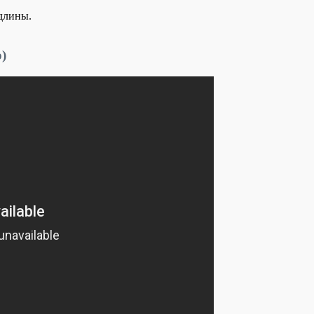
длины.
о)