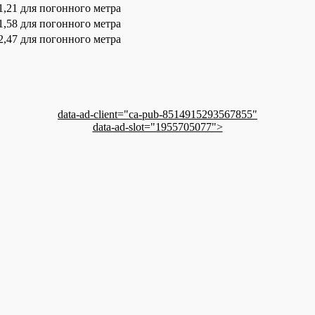
1,21 для погонного метра
1,58 для погонного метра
2,47 для погонного метра
data-ad-client="ca-pub-8514915293567855"
data-ad-slot="1955705077">