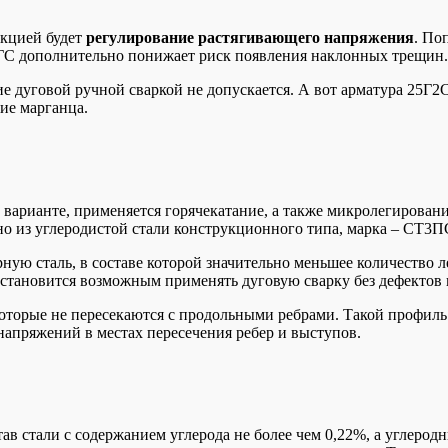
нкцией будет
регулирование растягивающего напряжения
. По
 35ГС дополнительно понижает риск появления наклонных трещин.
ние дуговой ручной сваркой не допускается. А вот арматура 25Г
ие марганца.
варианте, применяется горячекатание, а также микролегирова
о из углеродистой стали конструкционного типа, марка – СТ3П
ую сталь, в составе которой значительно меньшее количество л
о становится возможным применять дуговую сварку без дефектов
оторые не пересекаются с продольными ребрами. Такой профиль
напряжений в местах пересечения ребер и выступов.
 стали с содержанием углерода не более чем 0,22%, а углерод