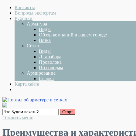
Контакты
Вопросы экспертам
Рубрики
Арматура
Виды
Обзор компаний в вашем городе
Вязка
Сетка
Виды
Для забора
Проволока
По городам
Армирование
Сварка
Карта сайта
Открыть меню
Преимущества и характерист