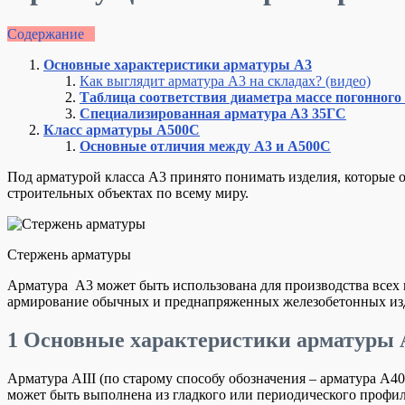
Содержание
Основные характеристики арматуры А3
Как выглядит арматура А3 на складах?
(видео)
Таблица соответствия диаметра массе погонного
Специализированная арматура А3 35ГС
Класс арматуры А500С
Основные отличия между А3 и А500С
Под арматурой класса А3 принято понимать изделия, которые о
строительных объектах по всему миру.
Стержень арматуры
Арматура А3 может быть использована для производства всех
армирование обычных и преднапряженных железобетонных из
1
Основные характеристики арматуры 
Арматура АIII (по старому способу обозначения – арматура А4
может быть выполнена из гладкого или периодического профил