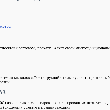
 метра
тносятся к сортовому прокату. За счет своей многофункциональн
 возможных видов ж/б конструкций с целью усилить прочность 
делий.
А3
00С) изготавливается из марок таких легированных низкоуглерод
я (рифленая), с левым и правым заходами.