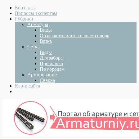
Контакты
Вопросы экспертам
Рубрики
Арматура
Виды
Обзор компаний в вашем городе
Вязка
Сетка
Виды
Для забора
Проволока
По городам
Армирование
Сварка
Карта сайта