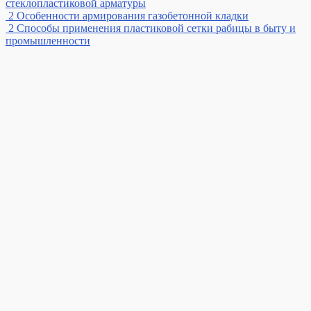
стеклопластиковой арматуры
2
Особенности армирования газобетонной кладки
2
Способы применения пластиковой сетки рабицы в быту и
промышленности