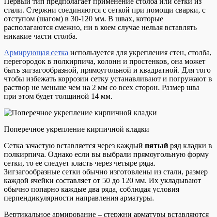
Первый тип предполагает применение столба или сетки из
стали. Стержни соединяются с сеткой при помощи сварки, с
отступом (шагом) в 30-120 мм. В швах, которые
располагаются смежно, ни в коем случае нельзя вставлять
никакие части столба.
Армирующая сетка
используется для укрепления стен, столба,
перегородок в полкирпича, колонн и простенков, она может
быть зигзагообразной, прямоугольной и квадратной. Для того
чтобы избежать коррозии сетку устанавливают и погружают в
раствор не меньше чем на 2 мм со всех сторон. Размер шва
при этом будет толщиной 14 мм.
Поперечное укрепление кирпичной кладки
Сетка зачастую вставляется через каждый
пятый
ряд кладки в
полкирпича. Однако если вы выбрали прямоугольную форму
сетки, то ее следует класть через четыре ряда.
Зигзагообразные сетки обычно изготовлены из стали, размер
каждой ячейки составляет от 50 до 120 мм. Их укладывают
обычно попарно каждые два ряда, соблюдая условия
перпендикулярности направления арматуры.
Вертикальное армирование – стержни арматуры вставляются