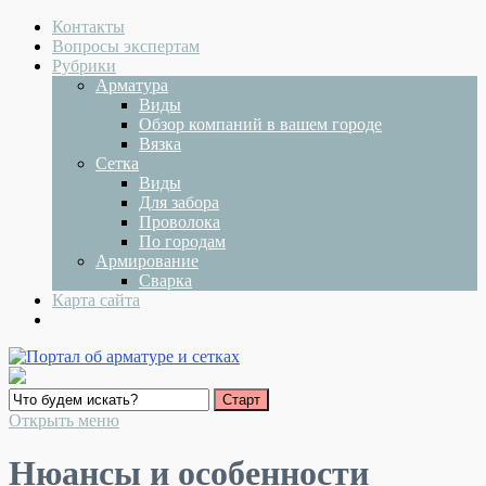
Контакты
Вопросы экспертам
Рубрики
Арматура
Виды
Обзор компаний в вашем городе
Вязка
Сетка
Виды
Для забора
Проволока
По городам
Армирование
Сварка
Карта сайта
Открыть меню
Нюансы и особенности