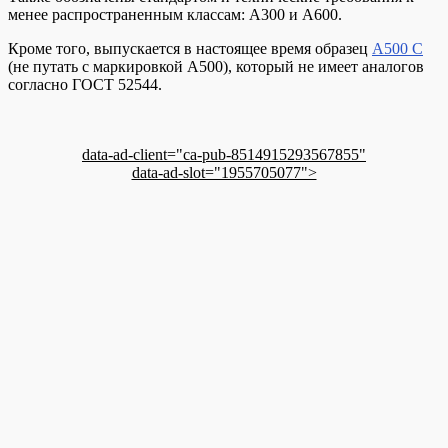
менее распространенным классам: А300 и А600.
Кроме того, выпускается в настоящее время образец
А500 С
(не путать с маркировкой А500), который не имеет аналогов
согласно ГОСТ 52544.
data-ad-client="ca-pub-8514915293567855"
data-ad-slot="1955705077">