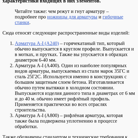
характеристики входящих в них элементов.
Читайте также: чем режут и гнут арматуру –
подробнее про
ножницы для арматуры
и
гибочные
станки
.
Сюда относят следующие распространенные виды изделий:
Арматура А-I (А240)
– горячекатаный тип, который
обычно выпускается в круглом профиле. Выпускается и
в мотках, и прутках. Также вы упускается в образцах
диаметром 6-40 мм.
Арматура А-I (А400). Один из наиболее популярных
видов арматуры, выпускаемых из стали марок 35ГС и
сталь 25Г2С. Используется именно в конструкциях с
большим защитным слоем бетона. Изготавливается
обычно путем вытяжки в холодном состоянии.
Выпускаются изделия данного типа в диаметрах от 6 мм
и до 40 м. обычно имеет рифлёный профиль.
Применяется практически во всех отраслях
строительства.
Арматура А-I (А800) – рифлёная арматура, которая
также была подвержена уплотнению в процессе
обработки.
Также обозначены стандартом и технические требования к