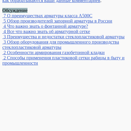
как обрабатываются ваши данные комментариев
.
Обсуждение
7
О преимуществах арматуры класса А500С
5
Обзор производителей запорной арматуры в России
4
Что важно знать о фонтанной арматуре?
4
Все что важно знать об арматурной сетке
3
Преимущества и недостатки стеклопластиковой арматуры
3
Обзор оборудования для промышленного производства
стеклопластиковой арматуры
2
Особенности армирования газобетонной кладки
2
Способы применения пластиковой сетки рабицы в быту и
промышленности