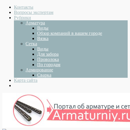
Контакты
Вопросы экспертам
Рубрики
Арматура
Виды
Обзор компаний в вашем городе
Вязка
Сетка
Виды
Для забора
Проволока
По городам
Армирование
Сварка
Карта сайта