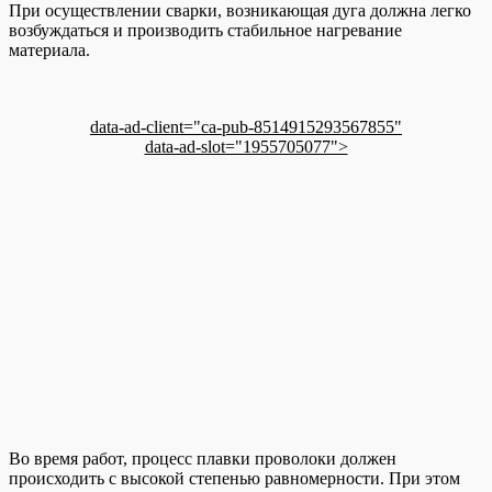
При осуществлении сварки, возникающая дуга должна легко
возбуждаться и производить стабильное нагревание
материала.
data-ad-client="ca-pub-8514915293567855"
data-ad-slot="1955705077">
Во время работ, процесс плавки проволоки должен
происходить с высокой степенью равномерности. При этом